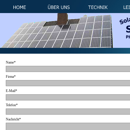
Name*
Firma*
E-Mail*
Telefon*
Nachricht*