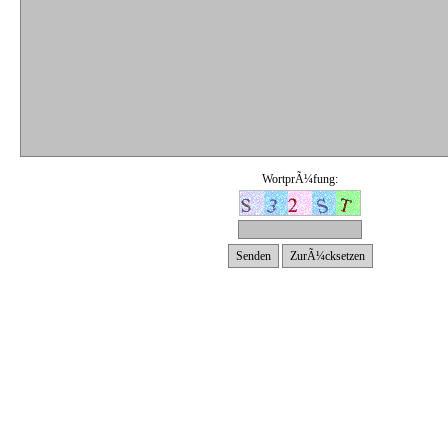
WortprÃ¼fung: